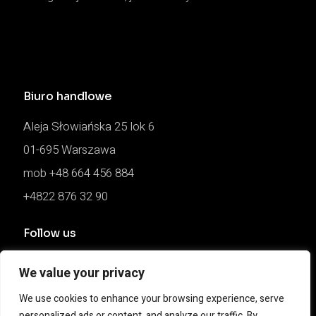
Biuro handlowe
Aleja Słowiańska 25 lok 6
01-695 Warszawa
mob +48 664 456 884
+4822 876 32 90
Follow us
FACEBOOK
We value your privacy
INSTAGRAM
We use cookies to enhance your browsing experience, serve
personalized ads or content, and analyze our traffic. By