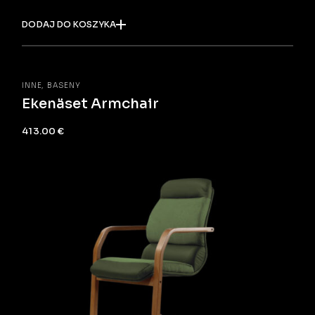
DODAJ DO KOSZYKA
INNE
BASENY
Ekenäset Armchair
413.00
€