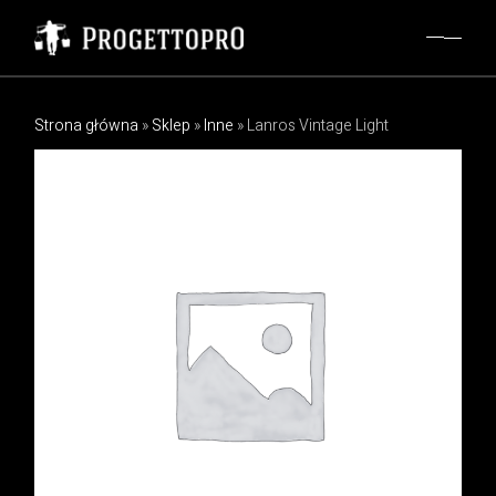
Strona główna
»
Sklep
»
Inne
»
Lanros Vintage Light