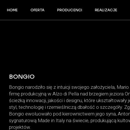
HOME
OFERTA
PRODUCENCI
REALIZACJE
Sauny i łaźnie parowe
Minibaseny i wanny
Baseny
Sauny i łaźnie parowe
Krany i mieszacze
Minibaseny i wanny
Ceramika
Baseny
Meble
Krany i mieszacze
Okładziny
Ceramika
Akcesoria
Meble
BONGIO
Okładziny
Bongio narodziło się z intuicji swojego założyciela, Mar
Akcesoria
firmę produkcyjną w Alzo di Pella nad brzegiem jeziora 
ścieżką innowacji, jakości i designu, które ukształtowały
styl, technologię i rzemieślniczą dbałość o szczegóły. 
Bongio ewoluowało pod kierownictwem jego syna, Antoni
sygnaturową Made in Italy na świecie, produkującą kultow
projektów.